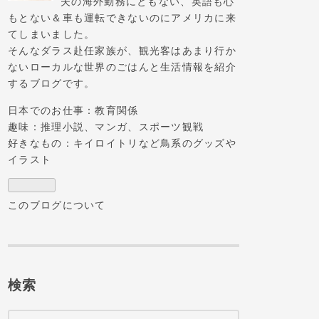
夫の海外勤務にともない、英語も心
ブ
もとない＆車も運転できないのにアメリカに来
ロ
てしまいました。
グ
そんなダラス赴任家族が、観光客はあまり行か
Pro
ないローカルな世界のごはんと生活情報を紹介
するブログです。
日本でのお仕事：教育関係
趣味：推理小説、マンガ、スポーツ観戦
好きなもの：キイロイトリなど鳥系のグッズや
イラスト
このブログについて
検索