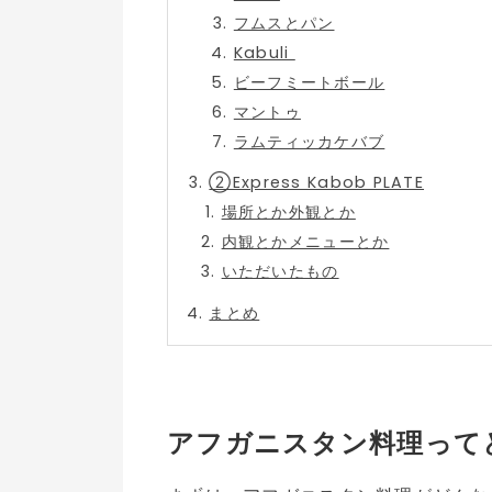
フムスとパン
Kabuli
ビーフミートボール
マントゥ
ラムティッカケバブ
②Express Kabob PLATE
場所とか外観とか
内観とかメニューとか
いただいたもの
まとめ
アフガニスタン料理って