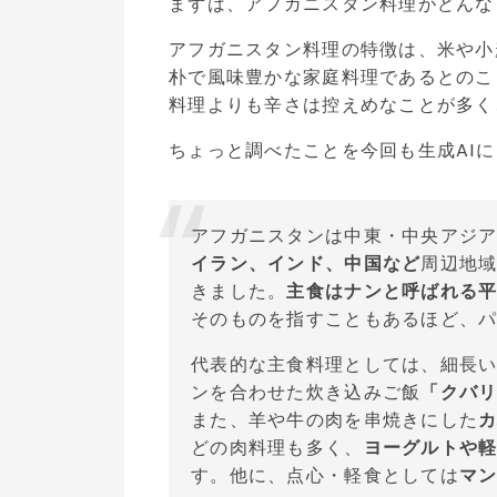
まずは、アフガニスタン料理がどんな
アフガニスタン料理の特徴は、米や小
朴で風味豊かな家庭料理であるとのこ
料理よりも辛さは控えめなことが多く
ちょっと調べたことを今回も生成AI
アフガニスタンは中東・中央アジ
イラン、インド、中国など
周辺地
きました。
主食はナンと呼ばれる
そのものを指すこともあるほど、
代表的な主食料理としては、細長
ンを合わせた炊き込みご飯
「クバ
また、羊や牛の肉を串焼きにした
どの肉料理も多く、
ヨーグルトや
す。他に、点心・軽食としては
マ