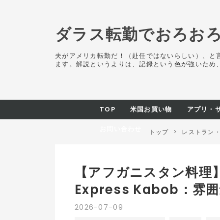
ダラス転勤でおろお
夫がアメリカ転勤だ！（赴任ではないらしい）、と
ます。解説というよりは、記録という色が強いため
TOP
米国お買い物
アプリ・
お問い合わせ
トップ
>
レストラン
【アフガニスタン料理】Nora
Express Kabob
2026
-
07
-
09