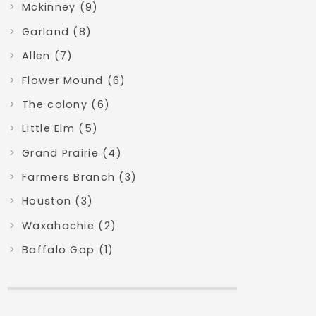
Mckinney (9)
Garland (8)
Allen (7)
Flower Mound (6)
The colony (6)
Little Elm (5)
Grand Prairie (4)
Farmers Branch (3)
Houston (3)
Waxahachie (2)
Baffalo Gap (1)