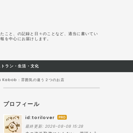
ったこと、の記録と日々のことなど、適当に書いてい
情報を中心にお届けします。
ストラン・生活・文化
ress Kabob：雰囲気の違う２つのお店
プロフィール
id:torilover
は
て
最終更新:
2026-08-08 15:28
な