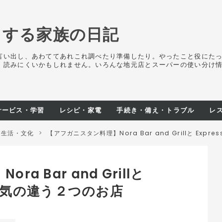
ろする家族の日記
言い出し、あわててあれこれ調べたり準備したり。やったこと役にた
、読みにくいかもしれません。いろんな地元店とスーパーの使い分け
サービス・学習
レシピ・家電
手続き・備え・トラブル
レ
・生活・文化
>
【アフガニスタン料理】Nora Bar and Grillと Exp
 Bar and Grillと
：雰囲気の違う２つのお店