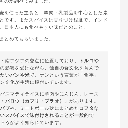
ものか調べてみました。
麦を使った主食と、羊肉・乳製品を中心とした素
とです。またスパイスは香りづけ程度で、インド
、日本人にも食べやすい味だとのこと。
にまとめてもらいました。
ア・南アジアの交点に位置しており、
トルコや
域の影響を受けながら、独自の食文化を育んで
平たいパンや米
で、ナンという言葉が「食事」
パン文化が生活に根付いています。
いバスマティライスに羊肉やにんじん、レーズ
リ・パロウ（カブリ・プラオ）」
があります。
カバブ
や、ミートボール状にまとめた
コフタ
な
軽いスパイスで味付けされることが一般的
で
ントゥ
がよく知られています。